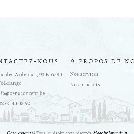
ntactez-nous
A propos de n
Nos services
ue des Ardennes, 91 B-6780
olkrange
Nos produits
nfo@oenoconcept.be
32 63 43 38 90
Oeno-concept
© Tous les droits sont réservés.
Made by Luxcode.lu