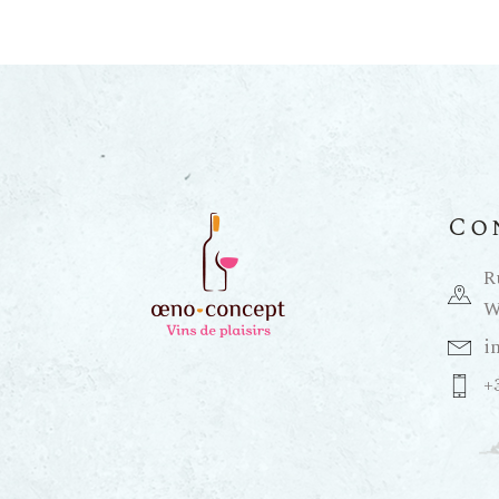
Co
R
W
i
+